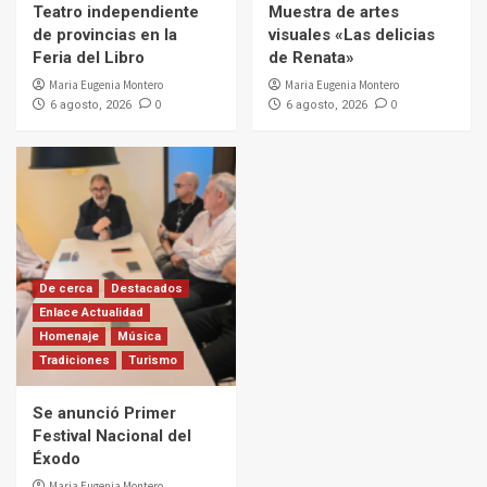
Teatro independiente
Muestra de artes
de provincias en la
visuales «Las delicias
Feria del Libro
de Renata»
Maria Eugenia Montero
Maria Eugenia Montero
0
0
6 agosto, 2026
6 agosto, 2026
De cerca
Destacados
Enlace Actualidad
Homenaje
Música
Tradiciones
Turismo
Se anunció Primer
Festival Nacional del
Éxodo
Maria Eugenia Montero