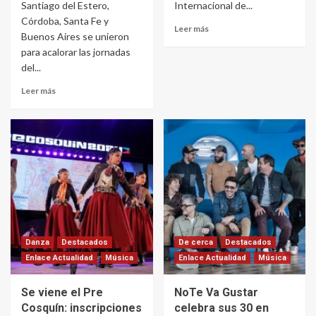
Santiago del Estero,
Internacional de...
Córdoba, Santa Fe y
Leer más
Buenos Aires se unieron
para acalorar las jornadas
del...
Leer más
Danza
Destacados
De cerca
Destacados
Enlace Actualidad
Música
Enlace Actualidad
Música
Se viene el Pre
NoTe Va Gustar
Cosquín: inscripciones
celebra sus 30 en