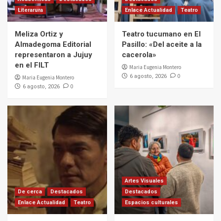
Literarura
Enlace Actualidad
Teatro
Meliza Ortiz y
Teatro tucumano en El
Almadegoma Editorial
Pasillo: «Del aceite a la
representaron a Jujuy
cacerola»
en el FILT
Maria Eugenia Montero
0
6 agosto, 2026
Maria Eugenia Montero
0
6 agosto, 2026
Artes Visuales
De cerca
Destacados
Destacados
Enlace Actualidad
Teatro
Espacios culturales