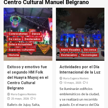
Centro Cultural Manuel Belgrano
Convocatorias
Danza
De cerca
Destacados
Enlace Actualidad
Espacios culturales
Artes Visuales
De cerca
Historia
Destacados
Tecnologías
Exitoso y emotivo fue
Actividades por el Día
el segundo HM Folk
Internacional de la Luz
del Huayra Muyoj en el
Maria Eugenia Montero
Centro Cultural
0
13 mayo, 2025
Belgrano
Se iluminarán edificios
emblemáticos de la ciudad,
Maria Eugenia Montero
0
25 mayo, 2026
y se realizará un recorrido
Ballets de Jujuy, Salta,
guiado. En el marco del Día