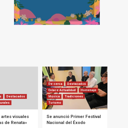
De cerca
Destacados
Enlace Actualidad
Homenaje
s
Destacados
Música
Tradiciones
urales
Turismo
artes visuales
Se anunció Primer Festival
ias de Renata»
Nacional del Éxodo