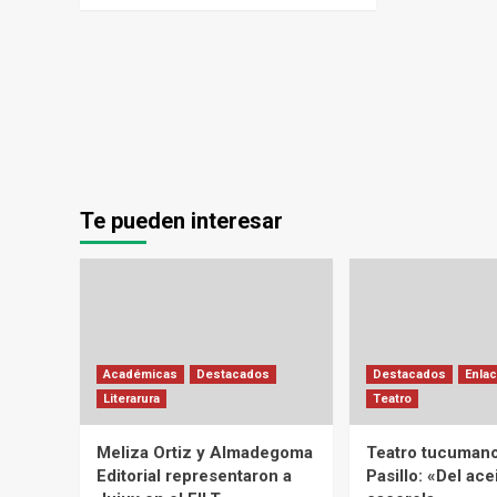
Te pueden interesar
Académicas
Destacados
Destacados
Enlac
Literarura
Teatro
Meliza Ortiz y Almadegoma
Teatro tucumano
Editorial representaron a
Pasillo: «Del acei