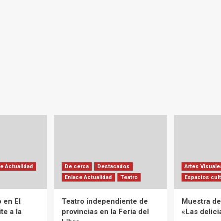
e Actualidad
De cerca
Destacados
Artes Visuale
Enlace Actualidad
Teatro
Espacios cult
 en El
Teatro independiente de
Muestra de 
te a la
provincias en la Feria del
«Las delic