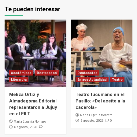
Te pueden interesar
Académicas
Destacados
Destacados
Literarura
Enlace Actualidad
Teatro
Meliza Ortiz y
Teatro tucumano en El
Almadegoma Editorial
Pasillo: «Del aceite a la
representaron a Jujuy
cacerola»
en el FILT
Maria Eugenia Montero
0
6 agosto, 2026
Maria Eugenia Montero
0
6 agosto, 2026