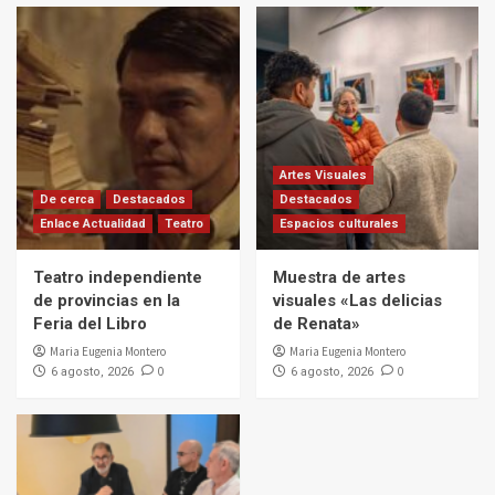
Artes Visuales
De cerca
Destacados
Destacados
Enlace Actualidad
Teatro
Espacios culturales
Teatro independiente
Muestra de artes
de provincias en la
visuales «Las delicias
Feria del Libro
de Renata»
Maria Eugenia Montero
Maria Eugenia Montero
0
0
6 agosto, 2026
6 agosto, 2026