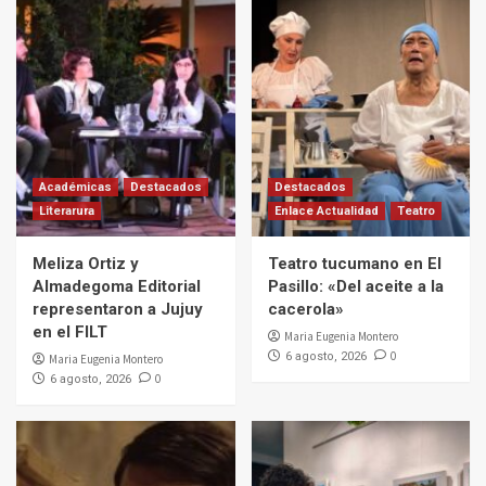
Académicas
Destacados
Destacados
Literarura
Enlace Actualidad
Teatro
Meliza Ortiz y
Teatro tucumano en El
Almadegoma Editorial
Pasillo: «Del aceite a la
representaron a Jujuy
cacerola»
en el FILT
Maria Eugenia Montero
0
6 agosto, 2026
Maria Eugenia Montero
0
6 agosto, 2026