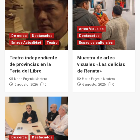
Artes Visuales
De cerca
Destacados
Destacados
Enlace Actualidad
Teatro
Espacios culturales
Teatro independiente
Muestra de artes
de provincias en la
visuales «Las delicias
Feria del Libro
de Renata»
Maria Eugenia Montero
Maria Eugenia Montero
0
0
6 agosto, 2026
6 agosto, 2026
De cerca
Destacados