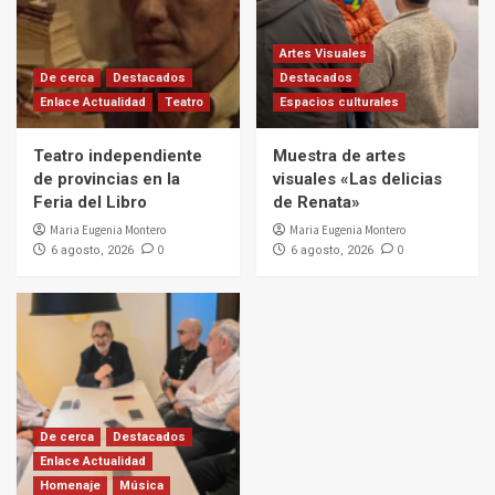
Artes Visuales
De cerca
Destacados
Destacados
Enlace Actualidad
Teatro
Espacios culturales
Teatro independiente
Muestra de artes
de provincias en la
visuales «Las delicias
Feria del Libro
de Renata»
Maria Eugenia Montero
Maria Eugenia Montero
0
0
6 agosto, 2026
6 agosto, 2026
De cerca
Destacados
Enlace Actualidad
Homenaje
Música