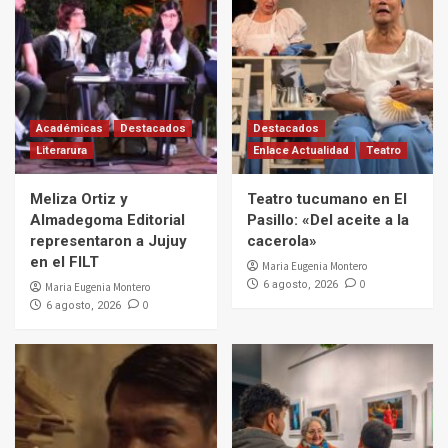
Académicas
Destacados
Destacados
Literarura
Enlace Actualidad
Teatro
Meliza Ortiz y
Teatro tucumano en El
Almadegoma Editorial
Pasillo: «Del aceite a la
representaron a Jujuy
cacerola»
en el FILT
Maria Eugenia Montero
0
6 agosto, 2026
Maria Eugenia Montero
0
6 agosto, 2026