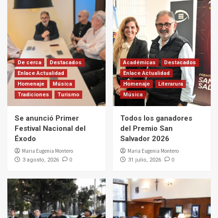
De cerca
Destacados
Académicas
Destacados
Enlace Actualidad
Enlace Actualidad
Homenaje
Música
Homenaje
Literarura
Tradiciones
Turismo
Música
Se anunció Primer
Todos los ganadores
Festival Nacional del
del Premio San
Éxodo
Salvador 2026
Maria Eugenia Montero
Maria Eugenia Montero
0
0
3 agosto, 2026
31 julio, 2026