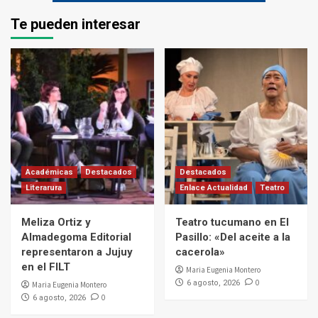
Te pueden interesar
Académicas
Destacados
Destacados
Literarura
Enlace Actualidad
Teatro
Meliza Ortiz y
Teatro tucumano en El
Almadegoma Editorial
Pasillo: «Del aceite a la
representaron a Jujuy
cacerola»
en el FILT
Maria Eugenia Montero
0
6 agosto, 2026
Maria Eugenia Montero
0
6 agosto, 2026