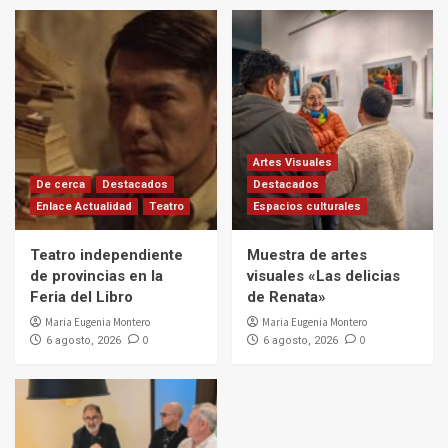
Artes Visuales
De cerca
Destacados
Destacados
Enlace Actualidad
Teatro
Espacios culturales
Teatro independiente
Muestra de artes
de provincias en la
visuales «Las delicias
Feria del Libro
de Renata»
Maria Eugenia Montero
Maria Eugenia Montero
0
0
6 agosto, 2026
6 agosto, 2026