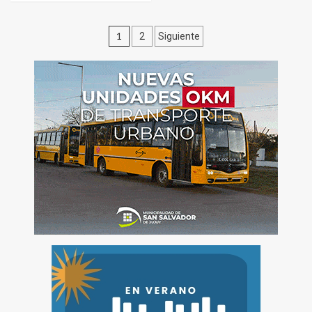
Paginación
1
2
Siguiente
de
entradas