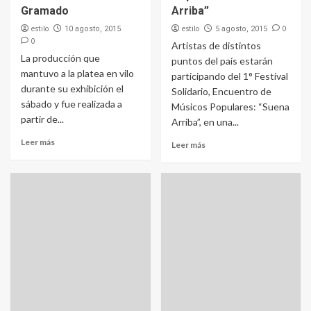
Gramado
Arriba”
estilo
estilo
0
10 agosto, 2015
5 agosto, 2015
0
Artistas de distintos
La producción que
puntos del país estarán
mantuvo a la platea en vilo
participando del 1° Festival
durante su exhibición el
Solidario, Encuentro de
sábado y fue realizada a
Músicos Populares: “Suena
partir de...
Arriba”, en una...
Leer más
Leer más