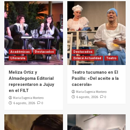
Académicas
Destacados
Destacados
Literarura
Enlace Actualidad
Teatro
Meliza Ortiz y
Teatro tucumano en El
Almadegoma Editorial
Pasillo: «Del aceite a la
representaron a Jujuy
cacerola»
en el FILT
Maria Eugenia Montero
0
6 agosto, 2026
Maria Eugenia Montero
0
6 agosto, 2026