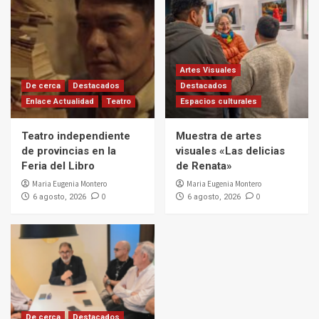
Artes Visuales
De cerca
Destacados
Destacados
Enlace Actualidad
Teatro
Espacios culturales
Teatro independiente
Muestra de artes
de provincias en la
visuales «Las delicias
Feria del Libro
de Renata»
Maria Eugenia Montero
Maria Eugenia Montero
0
0
6 agosto, 2026
6 agosto, 2026
De cerca
Destacados