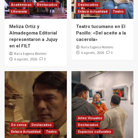
Académicas
Destacados
Destacados
Literarura
Enlace Actualidad
Teatro
Meliza Ortiz y
Teatro tucumano en El
Almadegoma Editorial
Pasillo: «Del aceite a la
representaron a Jujuy
cacerola»
en el FILT
Maria Eugenia Montero
0
6 agosto, 2026
Maria Eugenia Montero
0
6 agosto, 2026
Artes Visuales
De cerca
Destacados
Destacados
Enlace Actualidad
Teatro
Espacios culturales