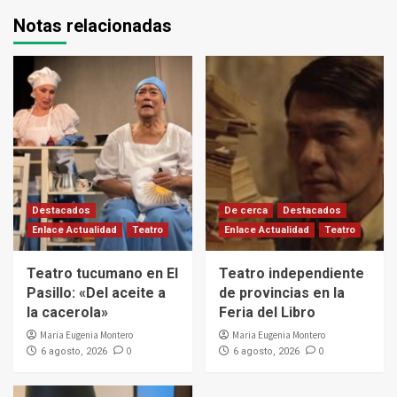
Notas relacionadas
Destacados
De cerca
Destacados
Enlace Actualidad
Teatro
Enlace Actualidad
Teatro
Teatro tucumano en El
Teatro independiente
Pasillo: «Del aceite a
de provincias en la
la cacerola»
Feria del Libro
Maria Eugenia Montero
Maria Eugenia Montero
0
0
6 agosto, 2026
6 agosto, 2026