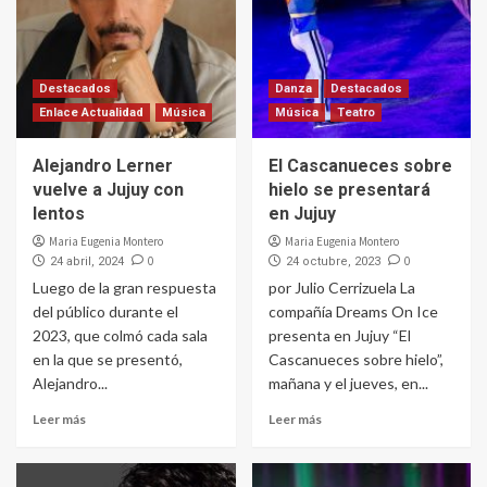
Destacados
Danza
Destacados
Enlace Actualidad
Música
Música
Teatro
Alejandro Lerner
El Cascanueces sobre
vuelve a Jujuy con
hielo se presentará
lentos
en Jujuy
Maria Eugenia Montero
Maria Eugenia Montero
0
0
24 abril, 2024
24 octubre, 2023
Luego de la gran respuesta
por Julio Cerrizuela La
del público durante el
compañía Dreams On Ice
2023, que colmó cada sala
presenta en Jujuy “El
en la que se presentó,
Cascanueces sobre hielo”,
Alejandro...
mañana y el jueves, en...
Leer más
Leer más