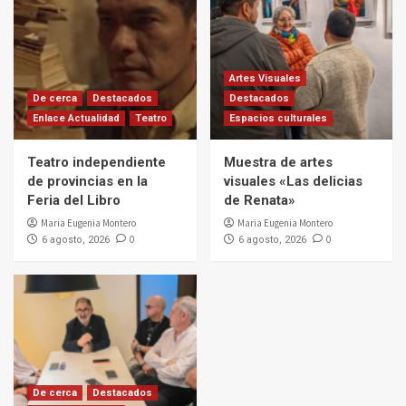
Artes Visuales
De cerca
Destacados
Destacados
Enlace Actualidad
Teatro
Espacios culturales
Teatro independiente
Muestra de artes
de provincias en la
visuales «Las delicias
Feria del Libro
de Renata»
Maria Eugenia Montero
Maria Eugenia Montero
0
0
6 agosto, 2026
6 agosto, 2026
De cerca
Destacados