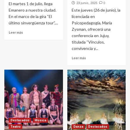
0
El martes 1 de julio, llega
23 junio, 2025
Emanero a nuestra ciudad.
Este jueves (26 de junio), la
En el marco de la gira “El
licenciada en
último sinvergüenza tour”,...
Psicopedagogía, María
Zysman, ofrecerá una
Leer más
conferencia en Jujuy,
titulada “Vínculos,
convivencia y...
Leer más
Destacados
Música
Teatro
Danza
Destacados