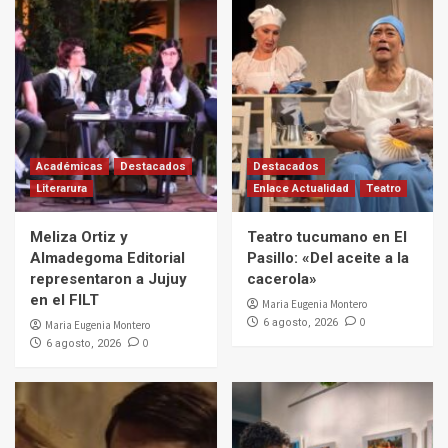
Académicas
Destacados
Destacados
Literarura
Enlace Actualidad
Teatro
Meliza Ortiz y
Teatro tucumano en El
Almadegoma Editorial
Pasillo: «Del aceite a la
representaron a Jujuy
cacerola»
en el FILT
Maria Eugenia Montero
0
6 agosto, 2026
Maria Eugenia Montero
0
6 agosto, 2026