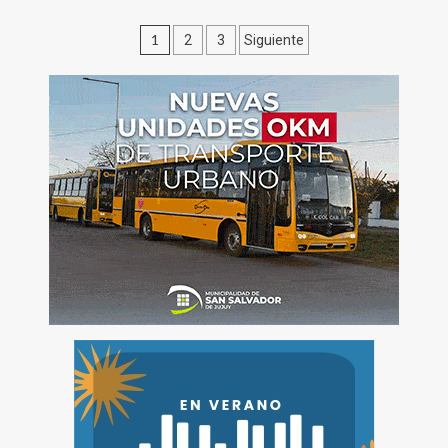
Paginación
1
2
3
Siguiente
de
entradas