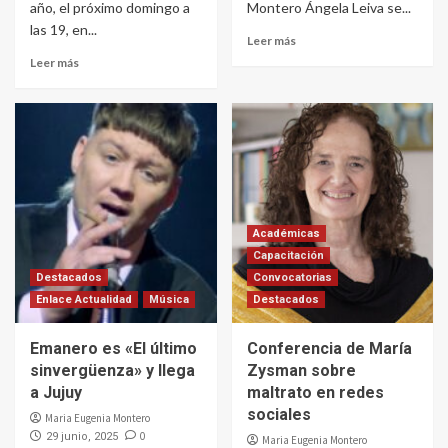
año, el próximo domingo a
Montero Ángela Leiva se...
las 19, en...
Leer más
Leer más
Académicas
Capacitación
Destacados
Convocatorias
Enlace Actualidad
Música
Destacados
Emanero es «El último
Conferencia de María
sinvergüenza» y llega
Zysman sobre
a Jujuy
maltrato en redes
sociales
Maria Eugenia Montero
0
29 junio, 2025
Maria Eugenia Montero