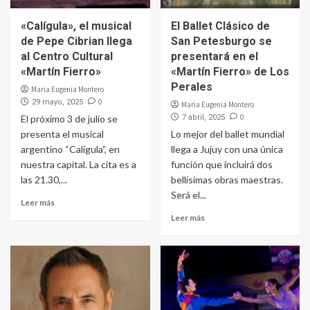
«Calígula», el musical
El Ballet Clásico de
de Pepe Cibrian llega
San Petesburgo se
al Centro Cultural
presentará en el
«Martín Fierro»
«Martín Fierro» de Los
Perales
Maria Eugenia Montero
0
29 mayo, 2025
Maria Eugenia Montero
0
El próximo 3 de julio se
7 abril, 2025
presenta el musical
Lo mejor del ballet mundial
argentino “Calígula”, en
llega a Jujuy con una única
nuestra capital. La cita es a
función que incluirá dos
las 21.30,...
bellísimas obras maestras.
Será el...
Leer más
Leer más