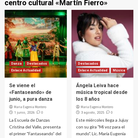
centro cultural «Martín Fierro»
Danza
Destacados
Destacados
Enlace Actualidad
Enlace Actualidad
Música
Se viene el
Ángela Leiva hace
«Fantaseando» de
música tropical desde
junio, a pura danza
los 8 años
Maria Eugenia Montero
Maria Eugenia Montero
0
0
1 junio, 2026
3 agosto, 2025
La Escuela de Danzas
Este miércoles llega a Jujuy
Cristina del Valle, presenta
con su gira "Mi voz para el
el primer "Fantaseando” del
mundo". Lic. María Eugenia