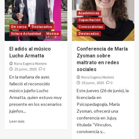
Académicas
Capacitación
De cerca
Destacados
Convocatorias
Enlace Actualidad
Música
Destacados
El adiós al músico
Conferencia de María
Lucho Armatta
Zysman sobre
maltrato en redes
Maria Eugenia Montero
sociales
0
25 junio, 2025
En la mañana de ayer,
Maria Eugenia Montero
0
falleció el reconocido
23 junio, 2025
músico jujeño Lucho
Este jueves (26 de junio), la
Armatta, quien estuvo muy
licenciada en
presente en los escenarios
Psicopedagogía, María
jujeños...
Zysman, ofrecerá una
conferencia en Jujuy,
Leer más
titulada “Vínculos,
convivencia y...