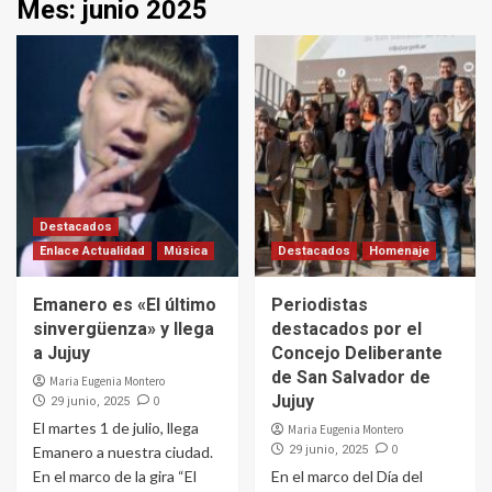
Mes:
junio 2025
Destacados
Enlace Actualidad
Música
Destacados
Homenaje
Emanero es «El último
Periodistas
sinvergüenza» y llega
destacados por el
a Jujuy
Concejo Deliberante
de San Salvador de
Maria Eugenia Montero
Jujuy
0
29 junio, 2025
El martes 1 de julio, llega
Maria Eugenia Montero
0
Emanero a nuestra ciudad.
29 junio, 2025
En el marco de la gira “El
En el marco del Día del