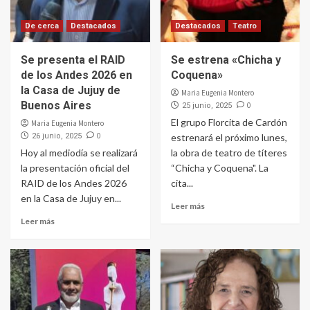
De cerca
Destacados
Destacados
Teatro
Se presenta el RAID
Se estrena «Chicha y
de los Andes 2026 en
Coquena»
la Casa de Jujuy de
Maria Eugenia Montero
Buenos Aires
0
25 junio, 2025
El grupo Florcita de Cardón
Maria Eugenia Montero
0
26 junio, 2025
estrenará el próximo lunes,
Hoy al mediodía se realizará
la obra de teatro de títeres
la presentación oficial del
“Chicha y Coquena". La
RAID de los Andes 2026
cita...
en la Casa de Jujuy en...
Leer más
Leer más