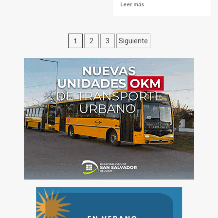
Leer más
Paginación
1
2
3
Siguiente
de
entradas