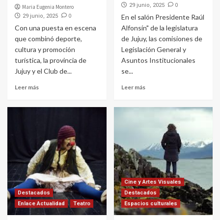
0
29 junio, 2025
Maria Eugenia Montero
0
29 junio, 2025
En el salón Presidente Raúl
Con una puesta en escena
Alfonsín" de la legislatura
que combinó deporte,
de Jujuy, las comisiones de
cultura y promoción
Legislación General y
turística, la provincia de
Asuntos Institucionales
Jujuy y el Club de...
se...
Leer más
Leer más
Cine y Artes Visuales
Destacados
Destacados
Enlace Actualidad
Teatro
Espacios culturales