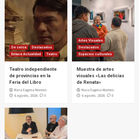
Artes Visuales
De cerca
Destacados
Destacados
Enlace Actualidad
Teatro
Espacios culturales
Teatro independiente
Muestra de artes
de provincias en la
visuales «Las delicias
Feria del Libro
de Renata»
Maria Eugenia Montero
Maria Eugenia Montero
0
0
6 agosto, 2026
6 agosto, 2026