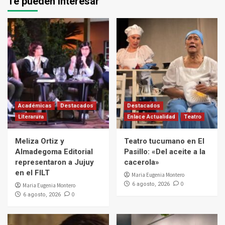
Te pueden interesar
Académicas
Destacados
Destacados
Literarura
Enlace Actualidad
Teatro
Meliza Ortiz y
Teatro tucumano en El
Almadegoma Editorial
Pasillo: «Del aceite a la
representaron a Jujuy
cacerola»
en el FILT
Maria Eugenia Montero
0
6 agosto, 2026
Maria Eugenia Montero
0
6 agosto, 2026