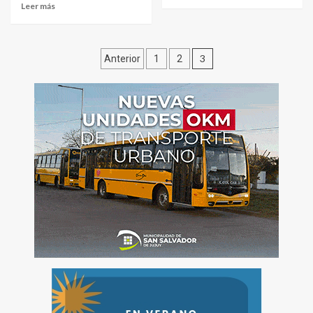
Leer más
Paginación
3
Anterior
1
2
de
entradas