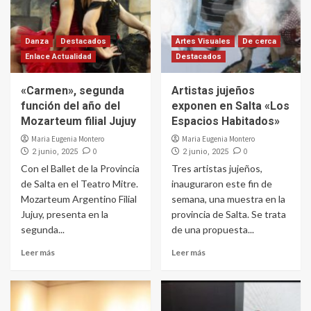
Danza
Destacados
Artes Visuales
De cerca
Enlace Actualidad
Destacados
«Carmen», segunda
Artistas jujeños
función del año del
exponen en Salta «Los
Mozarteum filial Jujuy
Espacios Habitados»
Maria Eugenia Montero
Maria Eugenia Montero
0
0
2 junio, 2025
2 junio, 2025
Con el Ballet de la Provincia
Tres artistas jujeños,
de Salta en el Teatro Mitre.
inauguraron este fin de
Mozarteum Argentino Filial
semana, una muestra en la
Jujuy, presenta en la
provincia de Salta. Se trata
segunda...
de una propuesta...
Leer más
Leer más