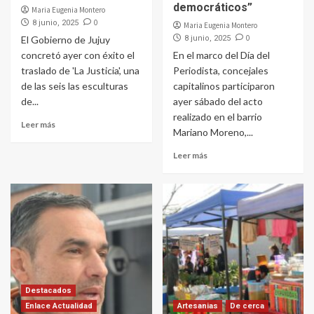
democráticos”
Maria Eugenia Montero
0
8 junio, 2025
Maria Eugenia Montero
0
El Gobierno de Jujuy
8 junio, 2025
concretó ayer con éxito el
En el marco del Día del
traslado de 'La Justicia', una
Periodista, concejales
de las seis las esculturas
capitalinos participaron
de...
ayer sábado del acto
realizado en el barrio
Leer más
Mariano Moreno,...
Leer más
Destacados
Enlace Actualidad
Artesanias
De cerca