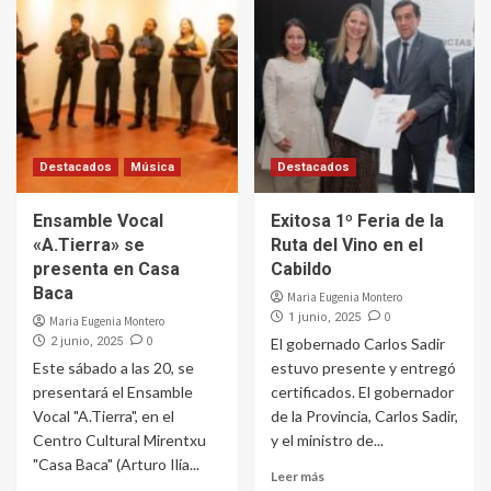
Destacados
Música
Destacados
Ensamble Vocal
Exitosa 1º Feria de la
«A.Tierra» se
Ruta del Vino en el
presenta en Casa
Cabildo
Baca
Maria Eugenia Montero
0
1 junio, 2025
Maria Eugenia Montero
0
2 junio, 2025
El gobernado Carlos Sadir
Este sábado a las 20, se
estuvo presente y entregó
presentará el Ensamble
certificados. El gobernador
Vocal "A.Tierra", en el
de la Provincia, Carlos Sadir,
Centro Cultural Mirentxu
y el ministro de...
"Casa Baca" (Arturo Ilía...
Leer más