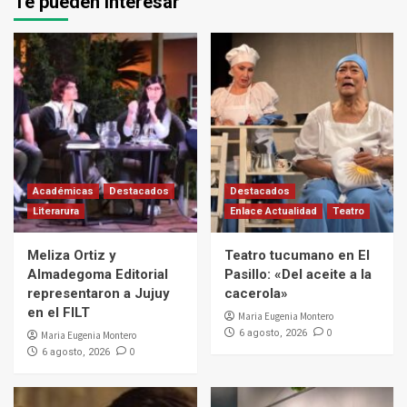
Te pueden interesar
Académicas
Destacados
Destacados
Literarura
Enlace Actualidad
Teatro
Meliza Ortiz y
Teatro tucumano en El
Almadegoma Editorial
Pasillo: «Del aceite a la
representaron a Jujuy
cacerola»
en el FILT
Maria Eugenia Montero
0
6 agosto, 2026
Maria Eugenia Montero
0
6 agosto, 2026