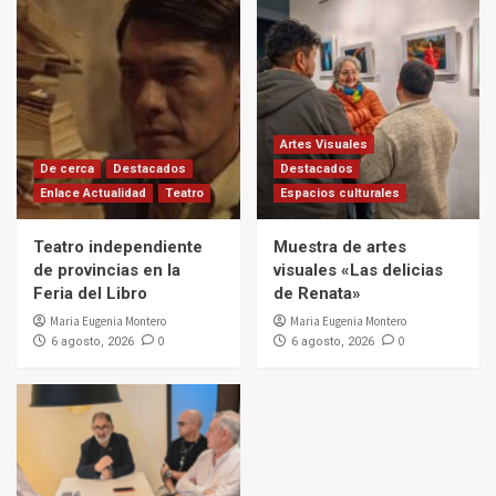
Artes Visuales
De cerca
Destacados
Destacados
Enlace Actualidad
Teatro
Espacios culturales
Teatro independiente
Muestra de artes
de provincias en la
visuales «Las delicias
Feria del Libro
de Renata»
Maria Eugenia Montero
Maria Eugenia Montero
0
0
6 agosto, 2026
6 agosto, 2026