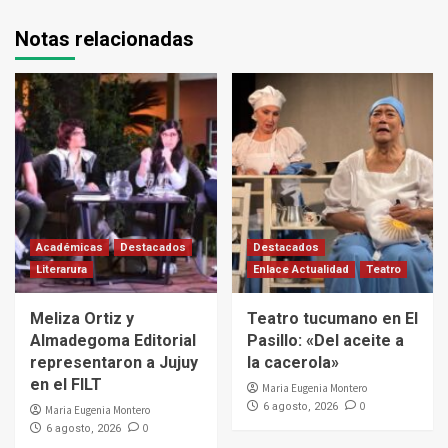
Notas relacionadas
Académicas
Destacados
Destacados
Literarura
Enlace Actualidad
Teatro
Meliza Ortiz y
Teatro tucumano en El
Almadegoma Editorial
Pasillo: «Del aceite a
representaron a Jujuy
la cacerola»
en el FILT
Maria Eugenia Montero
0
6 agosto, 2026
Maria Eugenia Montero
0
6 agosto, 2026