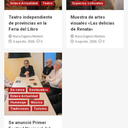
Enlace Actualidad
Teatro
Espacios culturales
Teatro independiente
Muestra de artes
de provincias en la
visuales «Las delicias
Feria del Libro
de Renata»
Maria Eugenia Montero
Maria Eugenia Montero
0
0
6 agosto, 2026
6 agosto, 2026
De cerca
Destacados
Enlace Actualidad
Homenaje
Música
Tradiciones
Turismo
Se anunció Primer