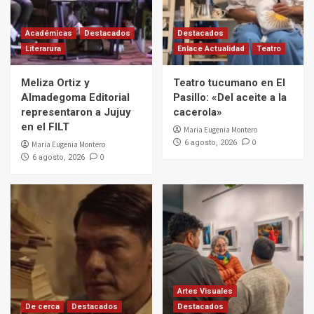
Académicas
Destacados
Destacados
Literarura
Enlace Actualidad
Teatro
Meliza Ortiz y
Teatro tucumano en El
Almadegoma Editorial
Pasillo: «Del aceite a la
representaron a Jujuy
cacerola»
en el FILT
Maria Eugenia Montero
0
6 agosto, 2026
Maria Eugenia Montero
0
6 agosto, 2026
Artes Visuales
De cerca
Destacados
Destacados