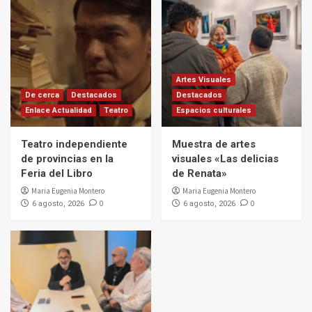
Artes Visuales
De cerca
Destacados
Destacados
Enlace Actualidad
Teatro
Espacios culturales
Teatro independiente
Muestra de artes
de provincias en la
visuales «Las delicias
Feria del Libro
de Renata»
Maria Eugenia Montero
Maria Eugenia Montero
0
0
6 agosto, 2026
6 agosto, 2026