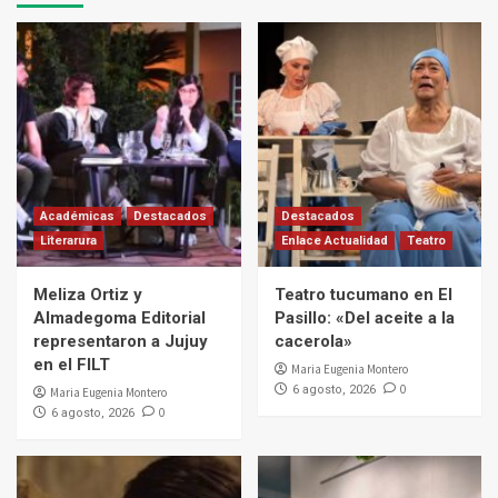
Académicas
Destacados
Destacados
Literarura
Enlace Actualidad
Teatro
Meliza Ortiz y
Teatro tucumano en El
Almadegoma Editorial
Pasillo: «Del aceite a la
representaron a Jujuy
cacerola»
en el FILT
Maria Eugenia Montero
0
6 agosto, 2026
Maria Eugenia Montero
0
6 agosto, 2026