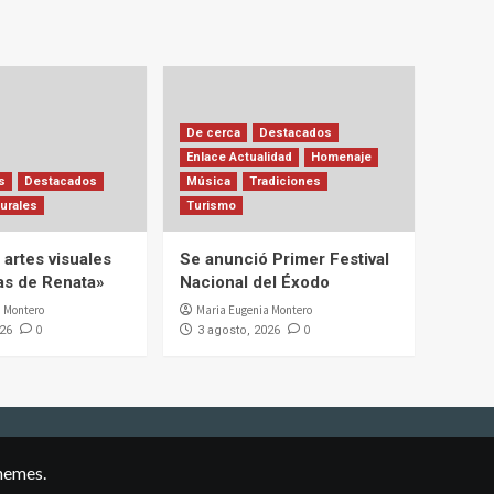
De cerca
Destacados
Enlace Actualidad
Homenaje
s
Destacados
Música
Tradiciones
urales
Turismo
artes visuales
Se anunció Primer Festival
ias de Renata»
Nacional del Éxodo
 Montero
Maria Eugenia Montero
0
0
026
3 agosto, 2026
hemes.