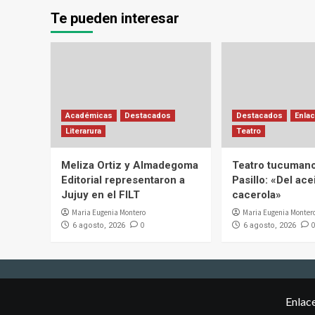
Te pueden interesar
Académicas
Destacados
Destacados
Enlac
Literarura
Teatro
Meliza Ortiz y Almadegoma
Teatro tucumano
Editorial representaron a
Pasillo: «Del acei
Jujuy en el FILT
cacerola»
Maria Eugenia Montero
Maria Eugenia Monter
0
0
6 agosto, 2026
6 agosto, 2026
Enlac