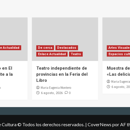
e Actualidad
De cerca
Destacados
Artes Visuale
Enlace Actualidad
Teatro
Espacios cult
 en El
Teatro independiente de
Muestra de 
te a la
provincias en la Feria del
«Las delic
Libro
Maria Eugenia
6 agosto, 2
o
Maria Eugenia Montero
0
6 agosto, 2026
e Cultura © Todos los derechos reservados.
|
CoverNews
por AF t