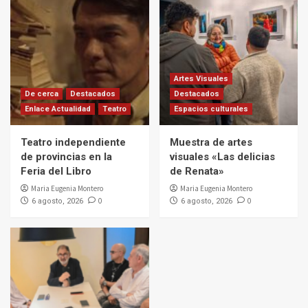
Artes Visuales
De cerca
Destacados
Destacados
Enlace Actualidad
Teatro
Espacios culturales
Teatro independiente
Muestra de artes
de provincias en la
visuales «Las delicias
Feria del Libro
de Renata»
Maria Eugenia Montero
Maria Eugenia Montero
0
0
6 agosto, 2026
6 agosto, 2026