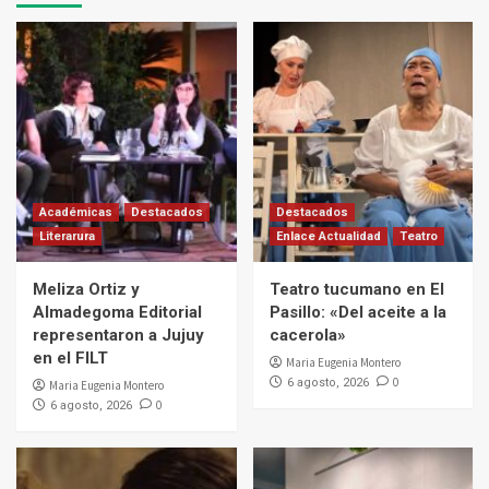
Académicas
Destacados
Destacados
Literarura
Enlace Actualidad
Teatro
Meliza Ortiz y
Teatro tucumano en El
Almadegoma Editorial
Pasillo: «Del aceite a la
representaron a Jujuy
cacerola»
en el FILT
Maria Eugenia Montero
0
6 agosto, 2026
Maria Eugenia Montero
0
6 agosto, 2026