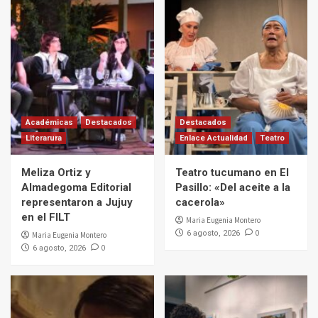
Académicas
Destacados
Destacados
Literarura
Enlace Actualidad
Teatro
Meliza Ortiz y
Teatro tucumano en El
Almadegoma Editorial
Pasillo: «Del aceite a la
representaron a Jujuy
cacerola»
en el FILT
Maria Eugenia Montero
0
6 agosto, 2026
Maria Eugenia Montero
0
6 agosto, 2026