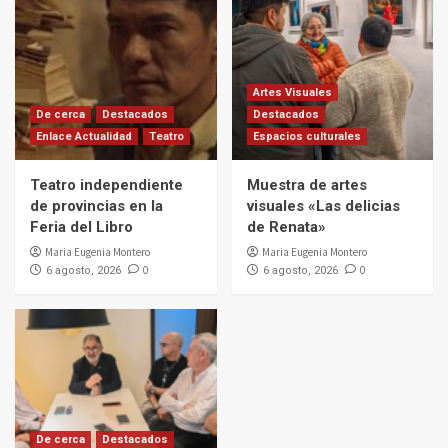
Artes Visuales
De cerca
Destacados
Destacados
Enlace Actualidad
Teatro
Espacios culturales
Teatro independiente
Muestra de artes
de provincias en la
visuales «Las delicias
Feria del Libro
de Renata»
Maria Eugenia Montero
Maria Eugenia Montero
0
0
6 agosto, 2026
6 agosto, 2026
De cerca
Destacados