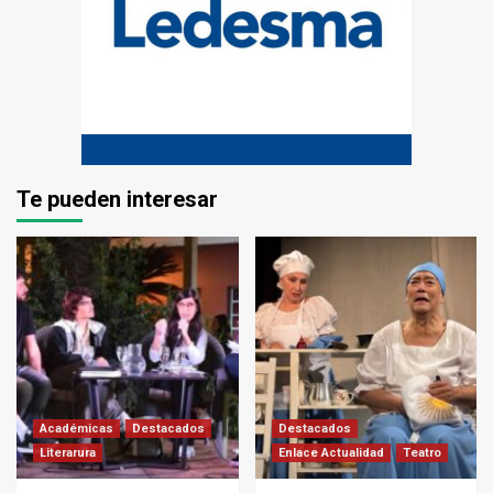
Te pueden interesar
Académicas
Destacados
Destacados
Literarura
Enlace Actualidad
Teatro