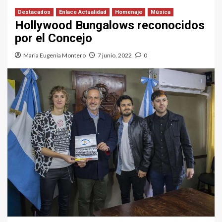
Destacados
Enlace Actualidad
Homenaje
Música
Hollywood Bungalows reconocidos
por el Concejo
Maria Eugenia Montero
7 junio, 2022
0