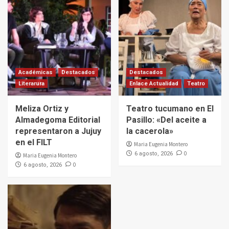
Académicas
Destacados
Destacados
Literarura
Enlace Actualidad
Teatro
Meliza Ortiz y
Teatro tucumano en El
Almadegoma Editorial
Pasillo: «Del aceite a
representaron a Jujuy
la cacerola»
en el FILT
Maria Eugenia Montero
0
6 agosto, 2026
Maria Eugenia Montero
0
6 agosto, 2026