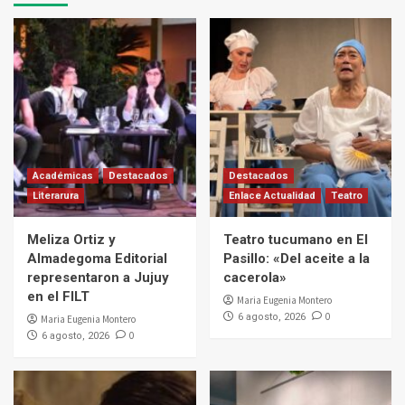
Académicas
Destacados
Destacados
Literarura
Enlace Actualidad
Teatro
Meliza Ortiz y
Teatro tucumano en El
Almadegoma Editorial
Pasillo: «Del aceite a la
representaron a Jujuy
cacerola»
en el FILT
Maria Eugenia Montero
0
6 agosto, 2026
Maria Eugenia Montero
0
6 agosto, 2026