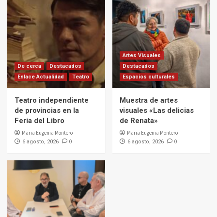
Artes Visuales
De cerca
Destacados
Destacados
Enlace Actualidad
Teatro
Espacios culturales
Teatro independiente
Muestra de artes
de provincias en la
visuales «Las delicias
Feria del Libro
de Renata»
Maria Eugenia Montero
Maria Eugenia Montero
0
0
6 agosto, 2026
6 agosto, 2026