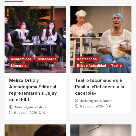
Académicas
Destacados
Destacados
Literarura
Enlace Actualidad
Teatro
Meliza Ortiz y
Teatro tucumano en El
Almadegoma Editorial
Pasillo: «Del aceite a la
representaron a Jujuy
cacerola»
en el FILT
Maria Eugenia Montero
0
6 agosto, 2026
Maria Eugenia Montero
0
6 agosto, 2026