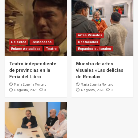
Artes Visuales
De cerca
Destacados
Destacados
Enlace Actualidad
Teatro
Espacios culturales
Teatro independiente
Muestra de artes
de provincias en la
visuales «Las delicias
Feria del Libro
de Renata»
Maria Eugenia Montero
Maria Eugenia Montero
0
0
6 agosto, 2026
6 agosto, 2026