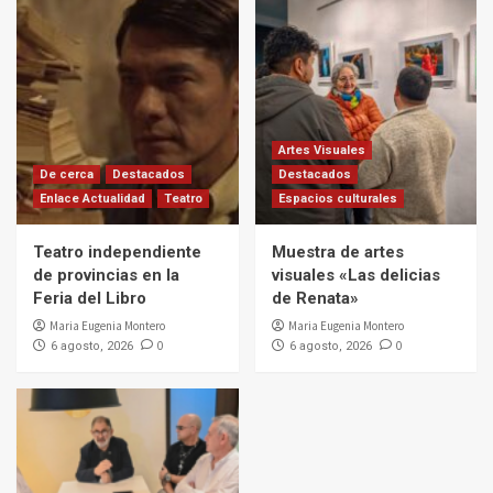
Artes Visuales
De cerca
Destacados
Destacados
Enlace Actualidad
Teatro
Espacios culturales
Teatro independiente
Muestra de artes
de provincias en la
visuales «Las delicias
Feria del Libro
de Renata»
Maria Eugenia Montero
Maria Eugenia Montero
0
0
6 agosto, 2026
6 agosto, 2026