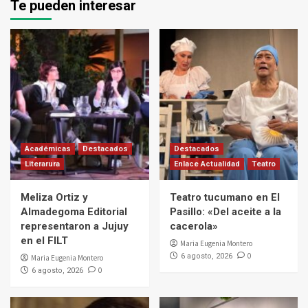
Te pueden interesar
Académicas
Destacados
Destacados
Literarura
Enlace Actualidad
Teatro
Meliza Ortiz y
Teatro tucumano en El
Almadegoma Editorial
Pasillo: «Del aceite a la
representaron a Jujuy
cacerola»
en el FILT
Maria Eugenia Montero
0
6 agosto, 2026
Maria Eugenia Montero
0
6 agosto, 2026