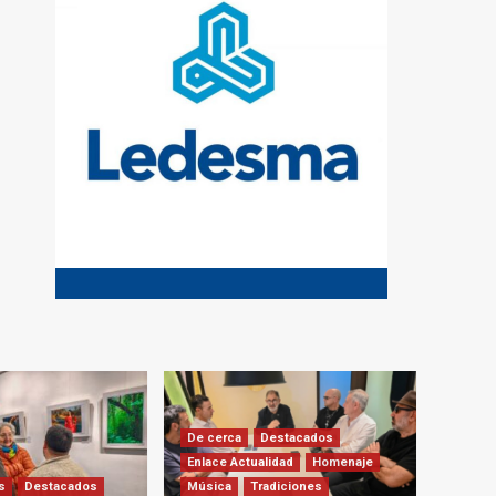
De cerca
Destacados
Enlace Actualidad
Homenaje
s
Destacados
Música
Tradiciones