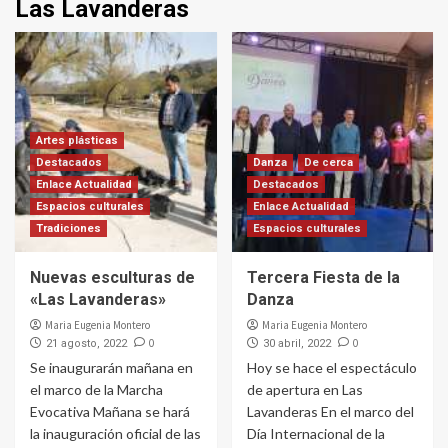
Las Lavanderas
Artes plásticas
Destacados
Danza
De cerca
Enlace Actualidad
Destacados
Espacios culturales
Enlace Actualidad
Tradiciones
Espacios culturales
Nuevas esculturas de
Tercera Fiesta de la
«Las Lavanderas»
Danza
Maria Eugenia Montero
Maria Eugenia Montero
0
0
21 agosto, 2022
30 abril, 2022
Se inaugurarán mañana en
Hoy se hace el espectáculo
el marco de la Marcha
de apertura en Las
Evocativa Mañana se hará
Lavanderas En el marco del
la inauguración oficial de las
Día Internacional de la