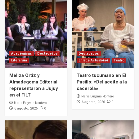
Académicas
Destacados
Destacados
Literarura
Enlace Actualidad
Teatro
Meliza Ortiz y
Teatro tucumano en El
Almadegoma Editorial
Pasillo: «Del aceite a la
representaron a Jujuy
cacerola»
en el FILT
Maria Eugenia Montero
0
6 agosto, 2026
Maria Eugenia Montero
0
6 agosto, 2026