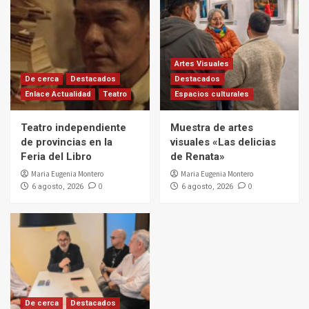
Artes Visuales
De cerca
Destacados
Destacados
Enlace Actualidad
Teatro
Espacios culturales
Teatro independiente
Muestra de artes
de provincias en la
visuales «Las delicias
Feria del Libro
de Renata»
Maria Eugenia Montero
Maria Eugenia Montero
0
0
6 agosto, 2026
6 agosto, 2026
De cerca
Destacados