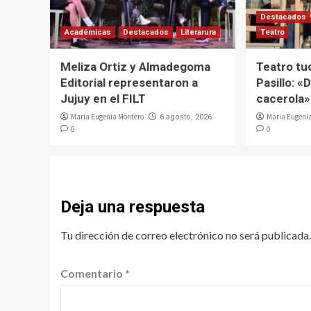
Destacados
Académicas
Destacados
Literarura
Teatro
Meliza Ortiz y Almadegoma
Teatro tu
Editorial representaron a
Pasillo: «D
Jujuy en el FILT
cacerola»
Maria Eugenia Montero
Maria Eugeni
6 agosto, 2026
0
0
Deja una respuesta
Tu dirección de correo electrónico no será publicada.
Comentario
*