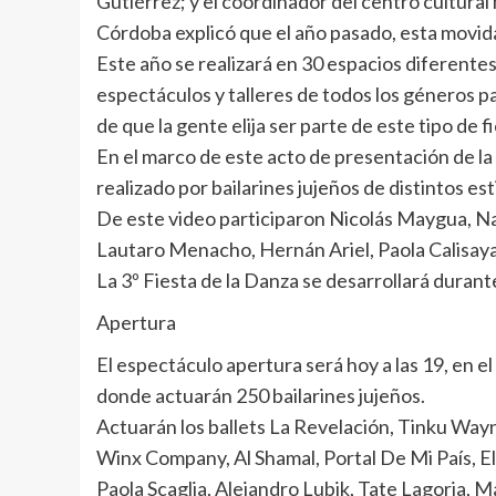
Gutiérrez; y el coordinador del centro cultura
Córdoba explicó que el año pasado, esta movida
Este año se realizará en 30 espacios diferente
espectáculos y talleres de todos los géneros 
de que la gente elija ser parte de este tipo de f
En el marco de este acto de presentación de la 
realizado por bailarines jujeños de distintos est
De este video participaron Nicolás Maygua, Nad
Lautaro Menacho, Hernán Ariel, Paola Calisaya
La 3º Fiesta de la Danza se desarrollará duran
Apertura
El espectáculo apertura será hoy a las 19, en e
donde actuarán 250 bailarines jujeños.
Actuarán los ballets La Revelación, Tinku Wayn
Winx Company, Al Shamal, Portal De Mi País, El
Paola Scaglia, Alejandro Lubik, Tate Lagoria, M