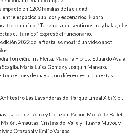
l mencionado, Joaquín López.
 impactó en 1200 familias de la ciudad.
s, entre espacios públicos y escenarios. Habrá
para todo público. “Tenemos que sentirnos muy halagados
iestas culturales”, expresó el funcionario.
edición 2022 de la fiesta, se mostró un video spot
ilos.
ia Torrejón, Iris Fleita, Mariana Flores, Eduardo Ayala,
 Scaglia, Maria Luisa Gómez y Joaquín Manero.
te todo el mes de mayo, con diferentes propuestas.
l Anfiteatro Las Lavanderas del Parque Lineal Xibi Xibi,
as, Caporales Alma y Corazón, Pasión Mix, Arte Ballet,
 Malón, Amautas, Cristina del Valle y Huayra Muyoj, y
alvina Orazabal y Emilio Vargas.