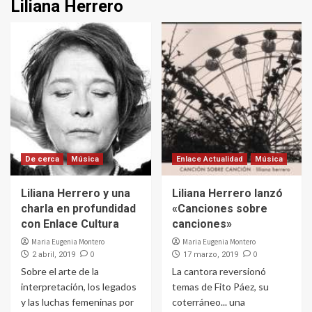
Liliana Herrero
De cerca
Música
Enlace Actualidad
Música
Liliana Herrero y una
Liliana Herrero lanzó
charla en profundidad
«Canciones sobre
con Enlace Cultura
canciones»
Maria Eugenia Montero
Maria Eugenia Montero
0
0
2 abril, 2019
17 marzo, 2019
Sobre el arte de la
La cantora reversionó
interpretación, los legados
temas de Fito Páez, su
y las luchas femeninas por
coterráneo... una