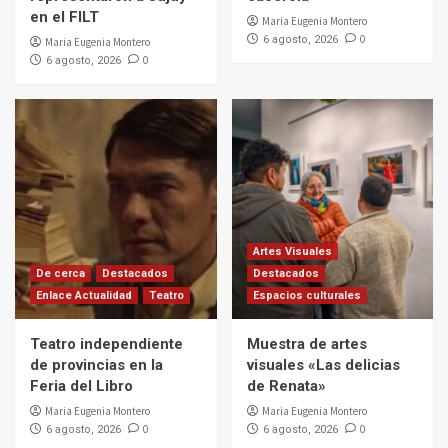
en el FILT
Maria Eugenia Montero
0
6 agosto, 2026
Maria Eugenia Montero
0
6 agosto, 2026
Artes Visuales
De cerca
Destacados
Destacados
Enlace Actualidad
Teatro
Espacios culturales
Teatro independiente
Muestra de artes
de provincias en la
visuales «Las delicias
Feria del Libro
de Renata»
Maria Eugenia Montero
Maria Eugenia Montero
0
0
6 agosto, 2026
6 agosto, 2026