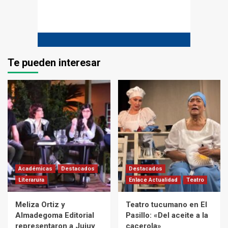
Te pueden interesar
Académicas
Destacados
Destacados
Literarura
Enlace Actualidad
Teatro
Meliza Ortiz y
Teatro tucumano en El
Almadegoma Editorial
Pasillo: «Del aceite a la
representaron a Jujuy
cacerola»