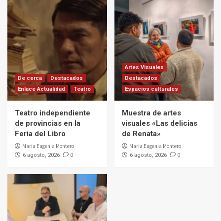
Artes Visuales
De cerca
Destacados
Destacados
Enlace Actualidad
Teatro
Espacios culturales
Teatro independiente
Muestra de artes
de provincias en la
visuales «Las delicias
Feria del Libro
de Renata»
Maria Eugenia Montero
Maria Eugenia Montero
0
0
6 agosto, 2026
6 agosto, 2026