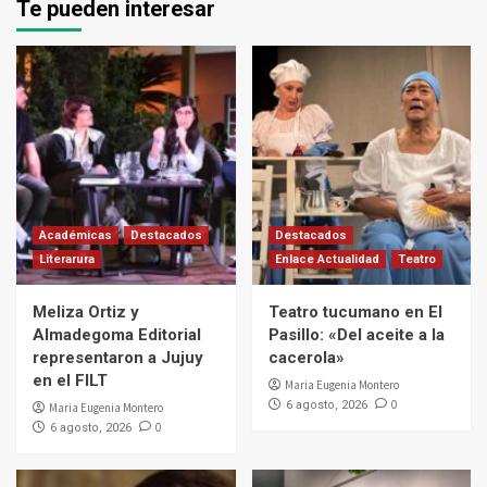
Te pueden interesar
Académicas
Destacados
Destacados
Literarura
Enlace Actualidad
Teatro
Meliza Ortiz y
Teatro tucumano en El
Almadegoma Editorial
Pasillo: «Del aceite a la
representaron a Jujuy
cacerola»
en el FILT
Maria Eugenia Montero
0
6 agosto, 2026
Maria Eugenia Montero
0
6 agosto, 2026