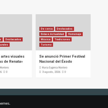
De cerca
Destacados
Enlace Actualidad
Homenaje
s
Destacados
Música
Tradiciones
urales
Turismo
artes visuales
Se anunció Primer Festival
ias de Renata»
Nacional del Éxodo
 Montero
Maria Eugenia Montero
0
0
26
3 agosto, 2026
hemes.