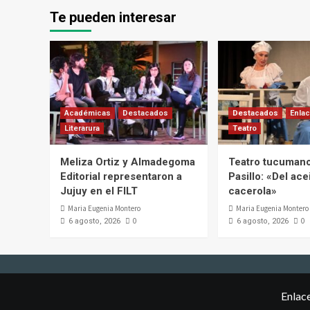
Te pueden interesar
Académicas
Destacados
Destacados
Enlac
Literarura
Teatro
Meliza Ortiz y Almadegoma
Teatro tucumano
Editorial representaron a
Pasillo: «Del acei
Jujuy en el FILT
cacerola»
Maria Eugenia Montero
Maria Eugenia Montero
0
0
6 agosto, 2026
6 agosto, 2026
Enlac