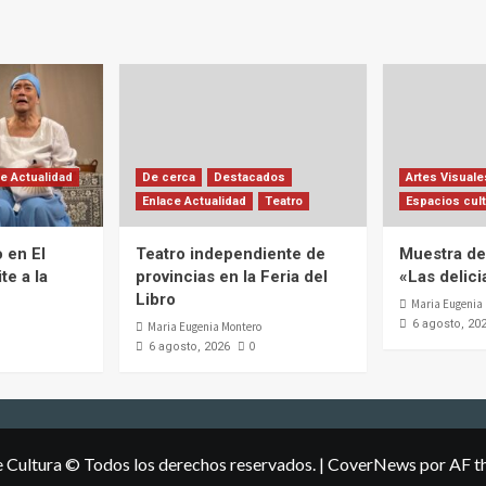
e Actualidad
De cerca
Destacados
Artes Visuale
Enlace Actualidad
Teatro
Espacios cult
 en El
Teatro independiente de
Muestra de 
te a la
provincias en la Feria del
«Las delic
Libro
Maria Eugenia
6 agosto, 20
Maria Eugenia Montero
0
6 agosto, 2026
e Cultura © Todos los derechos reservados.
|
CoverNews
por AF t