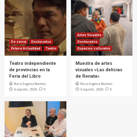
Artes Visuales
De cerca
Destacados
Destacados
Enlace Actualidad
Teatro
Espacios culturales
Teatro independiente
Muestra de artes
de provincias en la
visuales «Las delicias
Feria del Libro
de Renata»
Maria Eugenia Montero
Maria Eugenia Montero
0
0
6 agosto, 2026
6 agosto, 2026