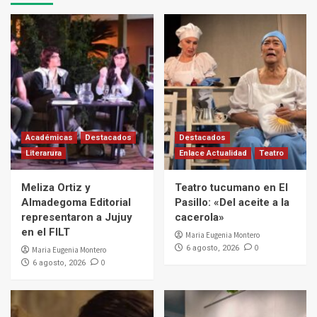
Académicas
Destacados
Destacados
Literarura
Enlace Actualidad
Teatro
Meliza Ortiz y
Teatro tucumano en El
Almadegoma Editorial
Pasillo: «Del aceite a la
representaron a Jujuy
cacerola»
en el FILT
Maria Eugenia Montero
0
6 agosto, 2026
Maria Eugenia Montero
0
6 agosto, 2026