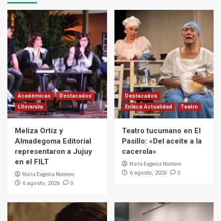
Académicas
Destacados
Destacados
Literarura
Enlace Actualidad
Teatro
Meliza Ortiz y
Teatro tucumano en El
Almadegoma Editorial
Pasillo: «Del aceite a la
representaron a Jujuy
cacerola»
en el FILT
Maria Eugenia Montero
0
6 agosto, 2026
Maria Eugenia Montero
0
6 agosto, 2026