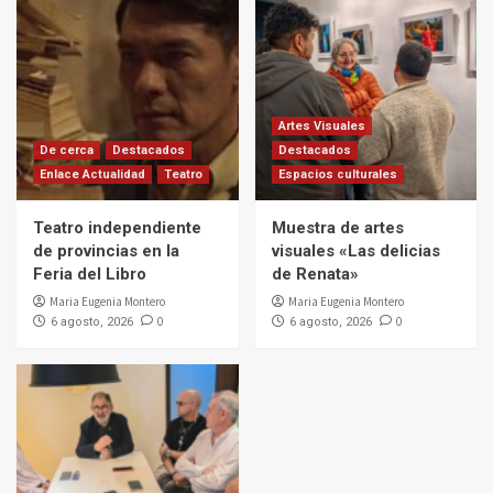
Artes Visuales
De cerca
Destacados
Destacados
Enlace Actualidad
Teatro
Espacios culturales
Teatro independiente
Muestra de artes
de provincias en la
visuales «Las delicias
Feria del Libro
de Renata»
Maria Eugenia Montero
Maria Eugenia Montero
0
0
6 agosto, 2026
6 agosto, 2026