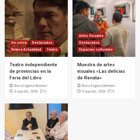
Artes Visuales
De cerca
Destacados
Destacados
Enlace Actualidad
Teatro
Espacios culturales
Teatro independiente
Muestra de artes
de provincias en la
visuales «Las delicias
Feria del Libro
de Renata»
Maria Eugenia Montero
Maria Eugenia Montero
0
0
6 agosto, 2026
6 agosto, 2026