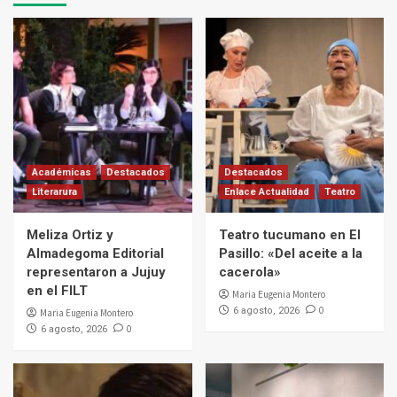
Académicas
Destacados
Destacados
Literarura
Enlace Actualidad
Teatro
Meliza Ortiz y
Teatro tucumano en El
Almadegoma Editorial
Pasillo: «Del aceite a la
representaron a Jujuy
cacerola»
en el FILT
Maria Eugenia Montero
0
6 agosto, 2026
Maria Eugenia Montero
0
6 agosto, 2026