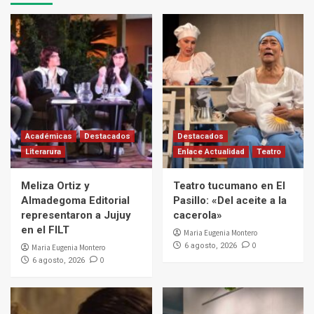
Académicas
Destacados
Destacados
Literarura
Enlace Actualidad
Teatro
Meliza Ortiz y
Teatro tucumano en El
Almadegoma Editorial
Pasillo: «Del aceite a la
representaron a Jujuy
cacerola»
en el FILT
Maria Eugenia Montero
0
6 agosto, 2026
Maria Eugenia Montero
0
6 agosto, 2026