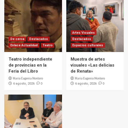
Artes Visuales
De cerca
Destacados
Destacados
Enlace Actualidad
Teatro
Espacios culturales
Teatro independiente
Muestra de artes
de provincias en la
visuales «Las delicias
Feria del Libro
de Renata»
Maria Eugenia Montero
Maria Eugenia Montero
0
0
6 agosto, 2026
6 agosto, 2026