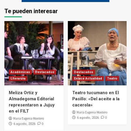
Te pueden interesar
Académicas
Destacados
Destacados
Literarura
Enlace Actualidad
Teatro
Meliza Ortiz y
Teatro tucumano en El
Almadegoma Editorial
Pasillo: «Del aceite a la
representaron a Jujuy
cacerola»
en el FILT
Maria Eugenia Montero
0
6 agosto, 2026
Maria Eugenia Montero
0
6 agosto, 2026