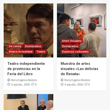
Artes Visuales
De cerca
Destacados
Destacados
Enlace Actualidad
Teatro
Espacios culturales
Teatro independiente
Muestra de artes
de provincias en la
visuales «Las delicias
Feria del Libro
de Renata»
Maria Eugenia Montero
Maria Eugenia Montero
0
0
6 agosto, 2026
6 agosto, 2026