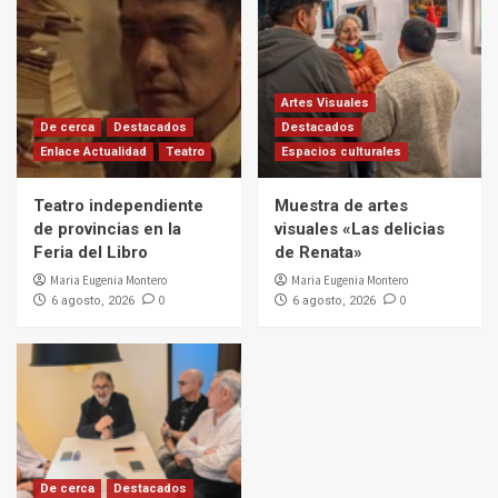
Artes Visuales
De cerca
Destacados
Destacados
Enlace Actualidad
Teatro
Espacios culturales
Teatro independiente
Muestra de artes
de provincias en la
visuales «Las delicias
Feria del Libro
de Renata»
Maria Eugenia Montero
Maria Eugenia Montero
0
0
6 agosto, 2026
6 agosto, 2026
De cerca
Destacados