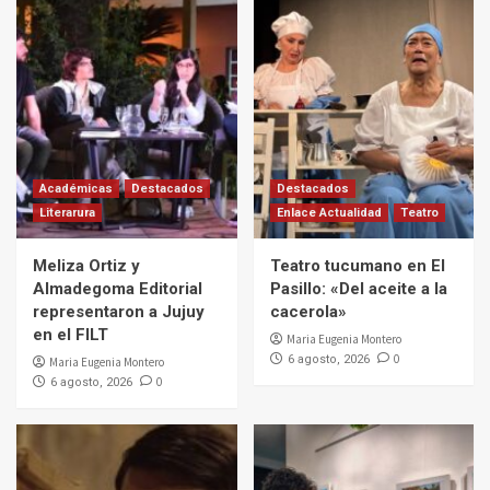
Académicas
Destacados
Destacados
Literarura
Enlace Actualidad
Teatro
Meliza Ortiz y
Teatro tucumano en El
Almadegoma Editorial
Pasillo: «Del aceite a la
representaron a Jujuy
cacerola»
en el FILT
Maria Eugenia Montero
0
6 agosto, 2026
Maria Eugenia Montero
0
6 agosto, 2026