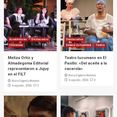
Académicas
Destacados
Destacados
Literarura
Enlace Actualidad
Teatro
Meliza Ortiz y
Teatro tucumano en El
Almadegoma Editorial
Pasillo: «Del aceite a la
representaron a Jujuy
cacerola»
en el FILT
Maria Eugenia Montero
0
6 agosto, 2026
Maria Eugenia Montero
0
6 agosto, 2026