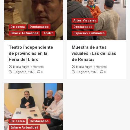
Artes Visuales
De cerca
Destacados
Destacados
Enlace Actualidad
Teatro
Espacios culturales
Teatro independiente
Muestra de artes
de provincias en la
visuales «Las delicias
Feria del Libro
de Renata»
Maria Eugenia Montero
Maria Eugenia Montero
0
0
6 agosto, 2026
6 agosto, 2026
De cerca
Destacados
Enlace Actualidad