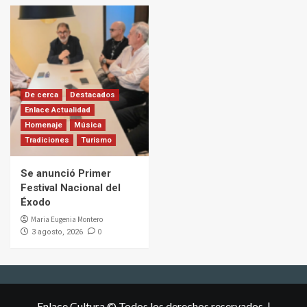
De cerca
Destacados
Enlace Actualidad
Homenaje
Música
Tradiciones
Turismo
Se anunció Primer
Festival Nacional del
Éxodo
Maria Eugenia Montero
0
3 agosto, 2026
Enlace Cultura © Todos los derechos reservados.
|