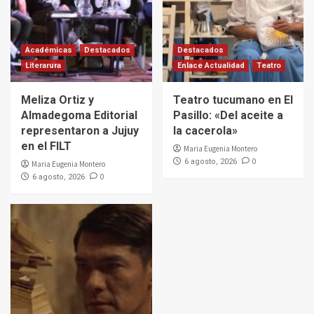
Académicas
Destacados
Destacados
Literarura
Enlace Actualidad
Teatro
Meliza Ortiz y
Teatro tucumano en El
Almadegoma Editorial
Pasillo: «Del aceite a
representaron a Jujuy
la cacerola»
en el FILT
Maria Eugenia Montero
0
6 agosto, 2026
Maria Eugenia Montero
0
6 agosto, 2026