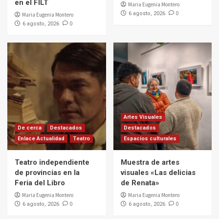
en el FILT
Maria Eugenia Montero
0
6 agosto, 2026
Maria Eugenia Montero
0
6 agosto, 2026
Artes Visuales
De cerca
Destacados
Destacados
Enlace Actualidad
Teatro
Espacios culturales
Teatro independiente
Muestra de artes
de provincias en la
visuales «Las delicias
Feria del Libro
de Renata»
Maria Eugenia Montero
Maria Eugenia Montero
0
0
6 agosto, 2026
6 agosto, 2026