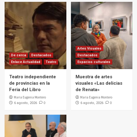
Artes Visuales
De cerca
Destacados
Destacados
Enlace Actualidad
Teatro
Espacios culturales
Teatro independiente
Muestra de artes
de provincias en la
visuales «Las delicias
Feria del Libro
de Renata»
Maria Eugenia Montero
Maria Eugenia Montero
0
0
6 agosto, 2026
6 agosto, 2026