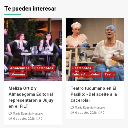
Te pueden interesar
Académicas
Destacados
Destacados
Literarura
Enlace Actualidad
Teatro
Meliza Ortiz y
Teatro tucumano en El
Almadegoma Editorial
Pasillo: «Del aceite a la
representaron a Jujuy
cacerola»
en el FILT
Maria Eugenia Montero
0
6 agosto, 2026
Maria Eugenia Montero
0
6 agosto, 2026