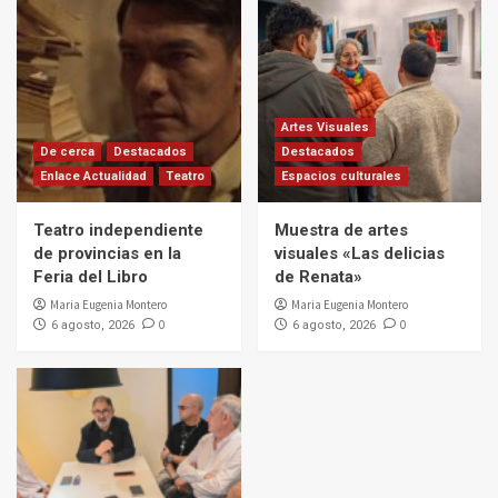
Artes Visuales
De cerca
Destacados
Destacados
Enlace Actualidad
Teatro
Espacios culturales
Teatro independiente
Muestra de artes
de provincias en la
visuales «Las delicias
Feria del Libro
de Renata»
Maria Eugenia Montero
Maria Eugenia Montero
0
0
6 agosto, 2026
6 agosto, 2026