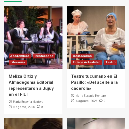
Académicas
Destacados
Destacados
Literarura
Enlace Actualidad
Teatro
Meliza Ortiz y
Teatro tucumano en El
Almadegoma Editorial
Pasillo: «Del aceite a la
representaron a Jujuy
cacerola»
en el FILT
Maria Eugenia Montero
0
6 agosto, 2026
Maria Eugenia Montero
0
6 agosto, 2026