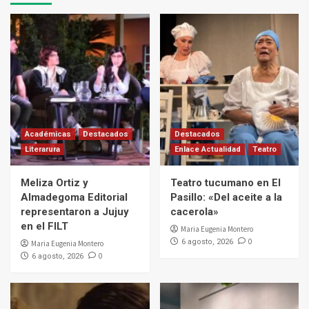
Académicas
Destacados
Destacados
Literarura
Enlace Actualidad
Teatro
Meliza Ortiz y
Teatro tucumano en El
Almadegoma Editorial
Pasillo: «Del aceite a la
representaron a Jujuy
cacerola»
en el FILT
Maria Eugenia Montero
0
6 agosto, 2026
Maria Eugenia Montero
0
6 agosto, 2026