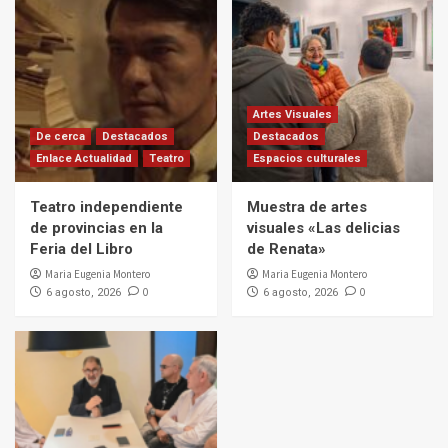
Artes Visuales
De cerca
Destacados
Destacados
Enlace Actualidad
Teatro
Espacios culturales
Teatro independiente
Muestra de artes
de provincias en la
visuales «Las delicias
Feria del Libro
de Renata»
Maria Eugenia Montero
Maria Eugenia Montero
0
0
6 agosto, 2026
6 agosto, 2026