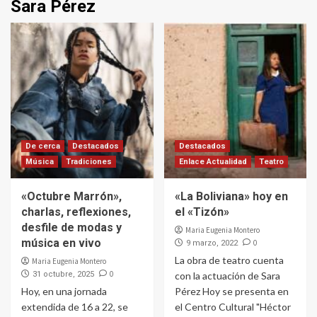
Sara Pérez
De cerca
Destacados
Destacados
Música
Tradiciones
Enlace Actualidad
Teatro
«Octubre Marrón»,
«La Boliviana» hoy en
charlas, reflexiones,
el «Tizón»
desfile de modas y
Maria Eugenia Montero
música en vivo
0
9 marzo, 2022
La obra de teatro cuenta
Maria Eugenia Montero
0
31 octubre, 2025
con la actuación de Sara
Hoy, en una jornada
Pérez Hoy se presenta en
extendida de 16 a 22, se
el Centro Cultural "Héctor