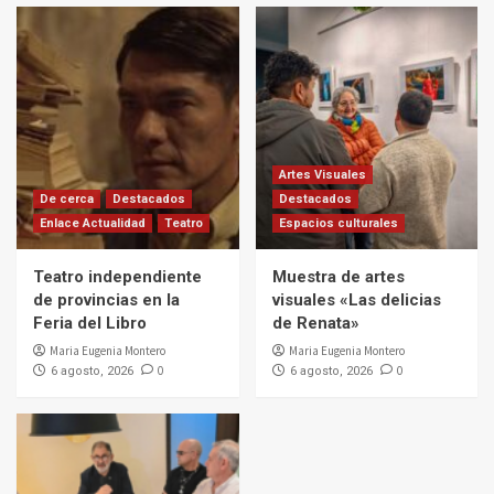
Artes Visuales
De cerca
Destacados
Destacados
Enlace Actualidad
Teatro
Espacios culturales
Teatro independiente
Muestra de artes
de provincias en la
visuales «Las delicias
Feria del Libro
de Renata»
Maria Eugenia Montero
Maria Eugenia Montero
0
0
6 agosto, 2026
6 agosto, 2026