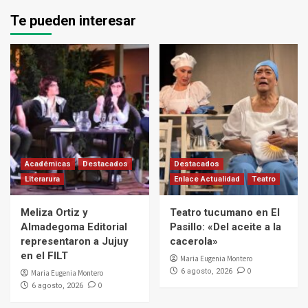
Te pueden interesar
Académicas
Destacados
Destacados
Literarura
Enlace Actualidad
Teatro
Meliza Ortiz y
Teatro tucumano en El
Almadegoma Editorial
Pasillo: «Del aceite a la
representaron a Jujuy
cacerola»
en el FILT
Maria Eugenia Montero
0
6 agosto, 2026
Maria Eugenia Montero
0
6 agosto, 2026