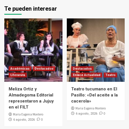
Te pueden interesar
Académicas
Destacados
Destacados
Literarura
Enlace Actualidad
Teatro
Meliza Ortiz y
Teatro tucumano en El
Almadegoma Editorial
Pasillo: «Del aceite a la
representaron a Jujuy
cacerola»
en el FILT
Maria Eugenia Montero
0
6 agosto, 2026
Maria Eugenia Montero
0
6 agosto, 2026