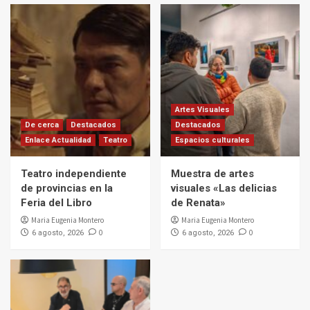
Artes Visuales
De cerca
Destacados
Destacados
Enlace Actualidad
Teatro
Espacios culturales
Teatro independiente
Muestra de artes
de provincias en la
visuales «Las delicias
Feria del Libro
de Renata»
Maria Eugenia Montero
Maria Eugenia Montero
0
0
6 agosto, 2026
6 agosto, 2026