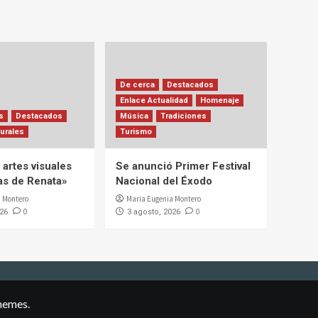
De cerca
Destacados
Enlace Actualidad
Homenaje
s
Destacados
Música
Tradiciones
urales
Turismo
artes visuales
Se anunció Primer Festival
ias de Renata»
Nacional del Éxodo
 Montero
Maria Eugenia Montero
0
0
026
3 agosto, 2026
hemes.