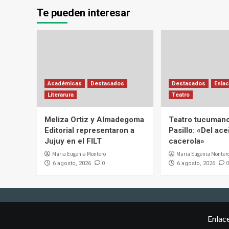
Te pueden interesar
Académicas
Destacados
Destacados
Enlac
Literarura
Teatro
Meliza Ortiz y Almadegoma
Teatro tucumano
Editorial representaron a
Pasillo: «Del acei
Jujuy en el FILT
cacerola»
Maria Eugenia Montero
Maria Eugenia Monter
0
0
6 agosto, 2026
6 agosto, 2026
Enlac