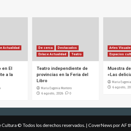
e Actualidad
De cerca
Destacados
Artes Visuale
Enlace Actualidad
Teatro
Espacios cult
 en El
Teatro independiente de
Muestra de 
te a la
provincias en la Feria del
«Las delic
Libro
Maria Eugenia
6 agosto, 2
o
Maria Eugenia Montero
0
6 agosto, 2026
e Cultura © Todos los derechos reservados.
|
CoverNews
por AF t