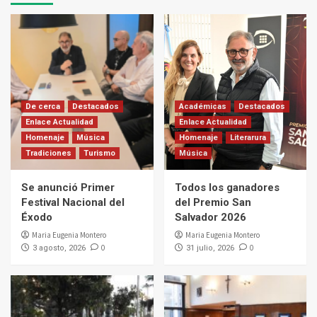
De cerca
Destacados
Académicas
Destacados
Enlace Actualidad
Enlace Actualidad
Homenaje
Música
Homenaje
Literarura
Tradiciones
Turismo
Música
Se anunció Primer
Todos los ganadores
Festival Nacional del
del Premio San
Éxodo
Salvador 2026
Maria Eugenia Montero
Maria Eugenia Montero
0
0
3 agosto, 2026
31 julio, 2026