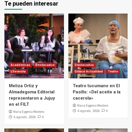
Te pueden interesar
Académicas
Destacados
Destacados
Literarura
Enlace Actualidad
Teatro
Meliza Ortiz y
Teatro tucumano en El
Almadegoma Editorial
Pasillo: «Del aceite a la
representaron a Jujuy
cacerola»
en el FILT
Maria Eugenia Montero
0
6 agosto, 2026
Maria Eugenia Montero
0
6 agosto, 2026