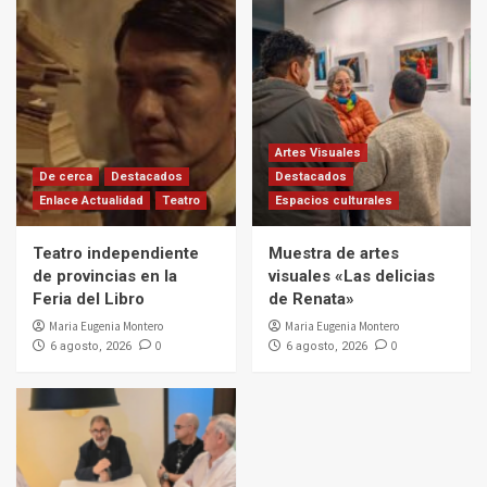
Artes Visuales
De cerca
Destacados
Destacados
Enlace Actualidad
Teatro
Espacios culturales
Teatro independiente
Muestra de artes
de provincias en la
visuales «Las delicias
Feria del Libro
de Renata»
Maria Eugenia Montero
Maria Eugenia Montero
0
0
6 agosto, 2026
6 agosto, 2026