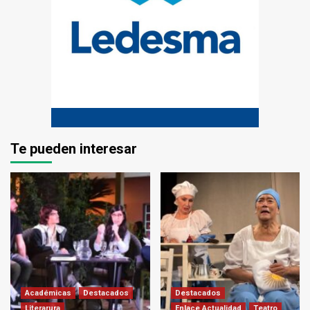
Te pueden interesar
Académicas
Destacados
Destacados
Literarura
Enlace Actualidad
Teatro