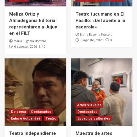
Meliza Ortiz y
Teatro tucumano en El
Almadegoma Editorial
Pasillo: «Del aceite a la
representaron a Jujuy
cacerola»
en el FILT
Maria Eugenia Montero
0
6 agosto, 2026
Maria Eugenia Montero
0
6 agosto, 2026
Artes Visuales
De cerca
Destacados
Destacados
Enlace Actualidad
Teatro
Espacios culturales
Teatro independiente
Muestra de artes