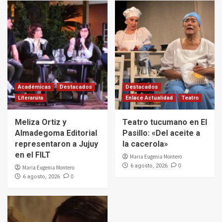
Académicas
Destacados
Destacados
Literarura
Enlace Actualidad
Teatro
Meliza Ortiz y
Teatro tucumano en El
Almadegoma Editorial
Pasillo: «Del aceite a
representaron a Jujuy
la cacerola»
en el FILT
Maria Eugenia Montero
0
6 agosto, 2026
Maria Eugenia Montero
0
6 agosto, 2026