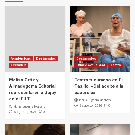
Académicas
Destacados
Destacados
Literarura
Enlace Actualidad
Teatro
Meliza Ortiz y
Teatro tucumano en El
Almadegoma Editorial
Pasillo: «Del aceite a la
representaron a Jujuy
cacerola»
en el FILT
Maria Eugenia Montero
0
6 agosto, 2026
Maria Eugenia Montero
0
6 agosto, 2026