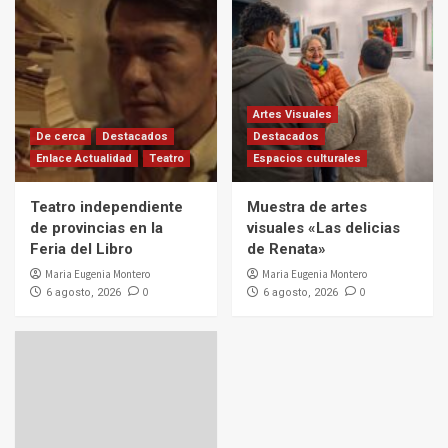
Artes Visuales
De cerca
Destacados
Destacados
Enlace Actualidad
Teatro
Espacios culturales
Teatro independiente
Muestra de artes
de provincias en la
visuales «Las delicias
Feria del Libro
de Renata»
Maria Eugenia Montero
Maria Eugenia Montero
0
0
6 agosto, 2026
6 agosto, 2026