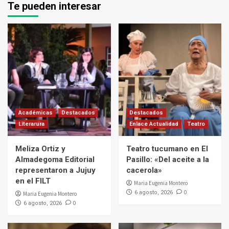
Te pueden interesar
Académicas
Destacados
Destacados
Literarura
Enlace Actualidad
Teatro
Meliza Ortiz y
Teatro tucumano en El
Almadegoma Editorial
Pasillo: «Del aceite a la
representaron a Jujuy
cacerola»
en el FILT
Maria Eugenia Montero
0
6 agosto, 2026
Maria Eugenia Montero
0
6 agosto, 2026