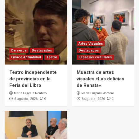
Artes Visuales
De cerca
Destacados
Destacados
Enlace Actualidad
Teatro
Espacios culturales
Teatro independiente
Muestra de artes
de provincias en la
visuales «Las delicias
Feria del Libro
de Renata»
Maria Eugenia Montero
Maria Eugenia Montero
0
0
6 agosto, 2026
6 agosto, 2026