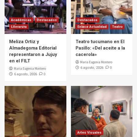
Académicas
Destacados
Destacados
Literarura
Enlace Actualidad
Teatro
Meliza Ortiz y
Teatro tucumano en El
Almadegoma Editorial
Pasillo: «Del aceite a la
representaron a Jujuy
cacerola»
en el FILT
Maria Eugenia Montero
0
6 agosto, 2026
Maria Eugenia Montero
0
6 agosto, 2026
Artes Visuales