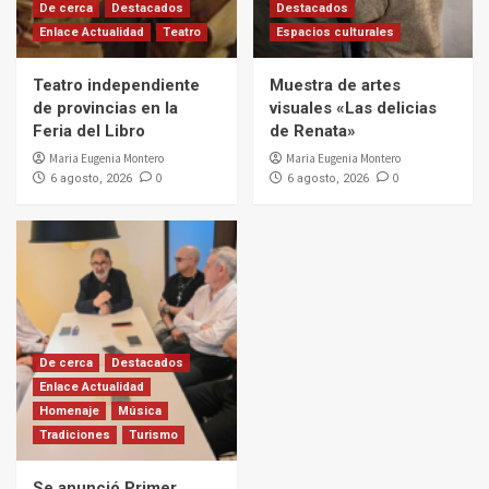
De cerca
Destacados
Destacados
Enlace Actualidad
Teatro
Espacios culturales
Teatro independiente
Muestra de artes
de provincias en la
visuales «Las delicias
Feria del Libro
de Renata»
Maria Eugenia Montero
Maria Eugenia Montero
0
0
6 agosto, 2026
6 agosto, 2026
De cerca
Destacados
Enlace Actualidad
Homenaje
Música
Tradiciones
Turismo
Se anunció Primer