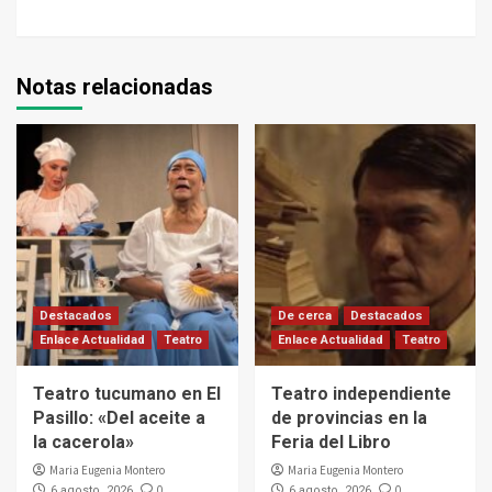
Notas relacionadas
Destacados
De cerca
Destacados
Enlace Actualidad
Teatro
Enlace Actualidad
Teatro
Teatro tucumano en El
Teatro independiente
Pasillo: «Del aceite a
de provincias en la
la cacerola»
Feria del Libro
Maria Eugenia Montero
Maria Eugenia Montero
0
0
6 agosto, 2026
6 agosto, 2026