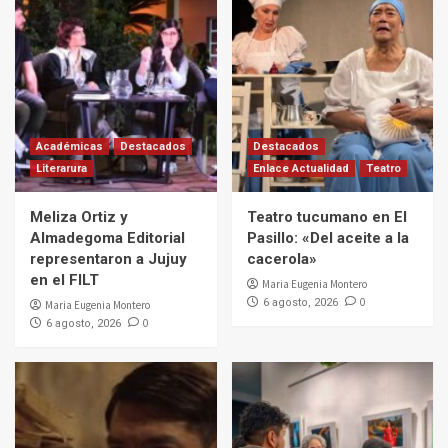
Académicas
Destacados
Destacados
Literarura
Enlace Actualidad
Teatro
Meliza Ortiz y
Teatro tucumano en El
Almadegoma Editorial
Pasillo: «Del aceite a la
representaron a Jujuy
cacerola»
en el FILT
Maria Eugenia Montero
0
6 agosto, 2026
Maria Eugenia Montero
0
6 agosto, 2026