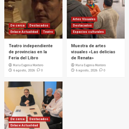
Artes Visuales
De cerca
Destacados
Destacados
Enlace Actualidad
Teatro
Espacios culturales
Teatro independiente
Muestra de artes
de provincias en la
visuales «Las delicias
Feria del Libro
de Renata»
Maria Eugenia Montero
Maria Eugenia Montero
0
0
6 agosto, 2026
6 agosto, 2026
De cerca
Destacados
Enlace Actualidad