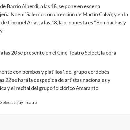
e Barrio Alberdi, a las 18, se pone en escena
ujeña Noemí Salerno con dirección de Martín Calvó; y en la
 de Coronel Arias, a las 18, la propuesta es “Bombachas y
y.
a las 20 se presente en el Cine Teatro Select, la obra
mente con bombos y platillos”, del grupo cordobés
las 22 se hará la despedida de artistas nacionales y
ica y el recital del grupo folclórico Amaranto.
 Select
,
Jujuy
,
Teatro