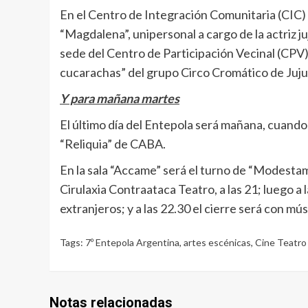
En el Centro de Integración Comunitaria (CIC) d
“Magdalena”, unipersonal a cargo de la actriz j
sede del Centro de Participación Vecinal (CPV)
cucarachas” del grupo Circo Cromático de Juju
Y para mañana martes
El último día del Entepola será mañana, cuando 
“Reliquia” de CABA.
En la sala “Accame” será el turno de “Modesta
Cirulaxia Contraataca Teatro, a las 21; luego a 
extranjeros; y a las 22.30 el cierre será con mús
Tags:
7º Entepola Argentina
,
artes escénicas
,
Cine Teatro
Notas relacionadas