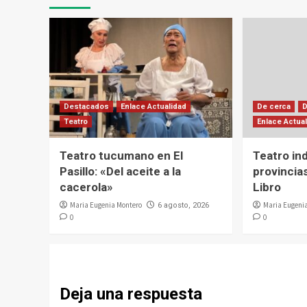
Destacados
Enlace Actualidad
De cerca
Teatro
Enlace Actua
Teatro tucumano en El
Teatro in
Pasillo: «Del aceite a la
provincias
cacerola»
Libro
Maria Eugenia Montero
Maria Eugeni
6 agosto, 2026
0
0
Deja una respuesta