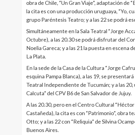
obra de Chile, “Un Gran Viaje”, adaptación de “E
la cita es con una producción uruguaya, “Yo, cu
grupo Paréntesis Teatro; y a las 22 se podrá es
Simultáneamente en la Sala Teatral “Jorge Acc
Octubre), a las 20.30 se podrá disfrutar del Co
Noelia Gareca; y a las 21 la puesta en escena
La Plata.
En la sede de la Casa de la Cultura “Jorge Ca
esquina Pampa Blanca), a las 19, se presentará
Teatral Independiente de Tucumán; y a las 20,
Calcuta” del CPV B6 de San Salvador de Jujuy.
A las 20.30, pero en el Centro Cultural “Héctor
Castañeda), la cita es con “Patrimonio”, obra t
Otto; y a las 22 con “Reliquia” de Silvina Oca
Buenos Aires.