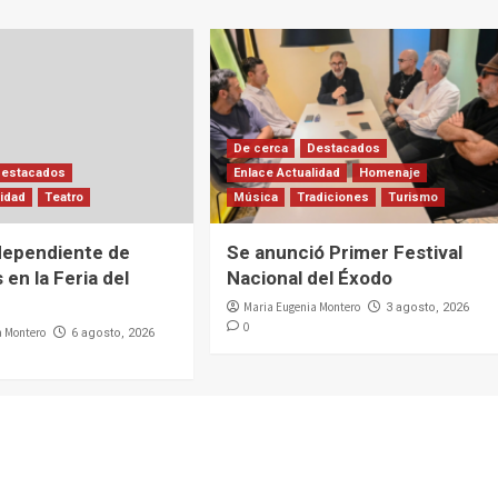
De cerca
Destacados
Destacados
Enlace Actualidad
Homenaje
lidad
Teatro
Música
Tradiciones
Turismo
dependiente de
Se anunció Primer Festival
 en la Feria del
Nacional del Éxodo
Maria Eugenia Montero
3 agosto, 2026
0
a Montero
6 agosto, 2026