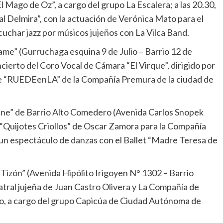
l Mago de Oz”, a cargo del grupo La Escalera; a las 20.30,
al Delmira”, con la actuación de Verónica Mato para el
cuchar jazz por músicos jujeños con La Vilca Band.
ame” (Gurruchaga esquina 9 de Julio – Barrio 12 de
ncierto del Coro Vocal de Cámara “El Virque”, dirigido por
 de “RUEDEenLA” de la Compañía Premura de la ciudad de
frune” de Barrio Alto Comedero (Avenida Carlos Snopek
 “Quijotes Criollos” de Oscar Zamora para la Compañía
 un espectáculo de danzas con el Ballet “Madre Teresa de
 Tizón” (Avenida Hipólito Irigoyen N° 1302 – Barrio
eatral jujeña de Juan Castro Olivera y La Compañía de
mpo, a cargo del grupo Capicúa de Ciudad Autónoma de