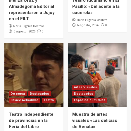
Meliza Ortiz y
Teatro tucumano en El
Almadegoma Editorial
Pasillo: «Del aceite a la
representaron a Jujuy
cacerola»
en el FILT
Maria Eugenia Montero
0
6 agosto, 2026
Maria Eugenia Montero
0
6 agosto, 2026
Artes Visuales
De cerca
Destacados
Destacados
Enlace Actualidad
Teatro
Espacios culturales
Teatro independiente
Muestra de artes
de provincias en la
visuales «Las delicias
Feria del Libro
de Renata»