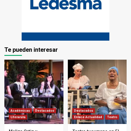
Te pueden interesar
Académicas
Destacados
Destacados
Literarura
Enlace Actualidad
Teatro